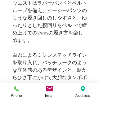
ウエストはラバーバンドとベルト
ループを備え、イージーパンツの
ような履き回しのしやすさと、ゆ
ったりとした腰回りをベルトで締
め上げての2wayの履き方を楽し
めます。
白糸によるミシンステッチライン
を取り入れ、パッチワークのよう
な立体感のあるデザインと、腿か
らひざ下にかけて大胆なタンポポ
の刺繍をあしらったシルエットだ
けでない意匠が楽しめる一本。
Phone
Email
Address
ファブリックにはしなやかで軽い
オーガニックコットンデニムを用
い、ボリューム感のあるボトムス
ですが重すぎずリラックス感のあ
る履き心地をお楽しみいただけま