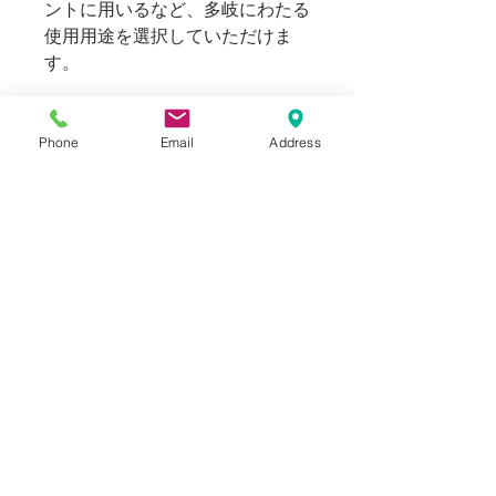
ントに用いるなど、多岐にわたる
使用用途を選択していただけま
す。
Blogでも紹介しております。（ス
タイリングもご覧いただけま
Phone
Email
Address
す。）
SIZE
連結時
INFORMATION
全長：33cm
分解時
素材：ピューター（スズ合金）
ベルトループ有：19cm
NOTICE
Made in England
ベルトループ無：14cm
Vintage,Used商品に関しまして、
商品状態は当店にて確認しており
ますが、着用に致命的な問題があ