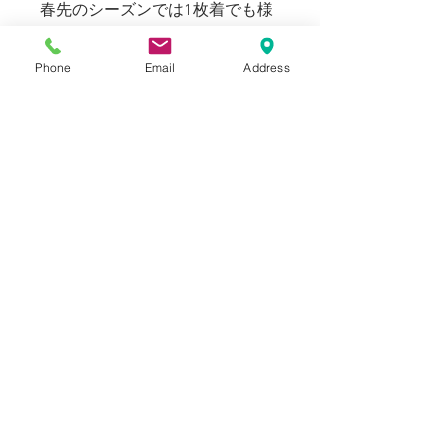
春先のシーズンでは1枚着でも様
になり、秋冬にはチェックシャツ
としてレイヤードを楽しんで頂け
Phone
Email
Address
る、オールシーズンに活躍して頂
ける一着。
カジュアルにもドレスにも着まわ
すことが出来るTripl Stitchedの世
界観を是非お楽しみください。
169cm 58kgのスタッフ（普段メ
ンズのSサイズ着用）で、Sサイ
ズでジャストフィット、Mサイズ
で1サイズアップのゆとりのある
フィット感です。
181cm 68kgのスタッフ（普段メ
ンズのM-Lサイズ着用）で、Lサ
イズでジャストフィットです。