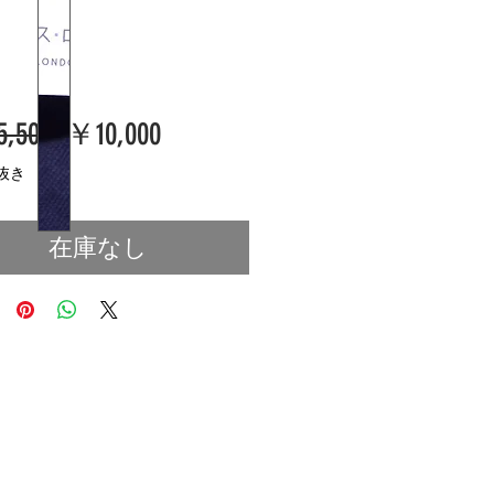
通
セ
,500 
￥10,000
常
ー
抜き
価
ル
在庫なし
格
価
格