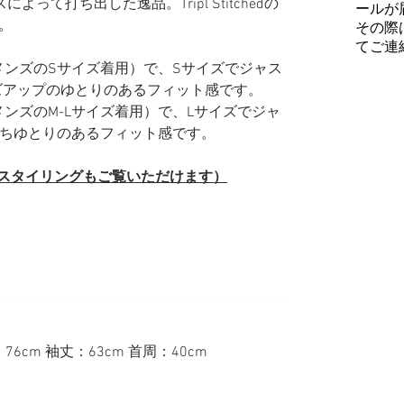
によって打ち出した逸品。Tripl Stitchedの
ールが
。
その際
てご連
普段メンズのSサイズ着用）で、Sサイズでジャス
ズアップのゆとりのあるフィット感です。
普段メンズのM-Lサイズ着用）で、Lサイズでジャ
持ちゆとりのあるフィット感です。
（スタイリングもご覧いただけます）
76cm 袖丈：63cm 首周：40cm