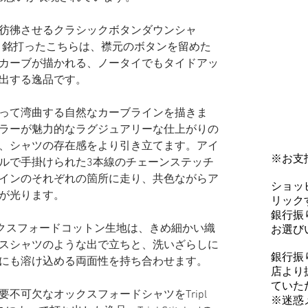
彷彿させるクラシックボタンダウンシャ
”と銘打ったこちらは、襟元のボタンを留めた
カーブが描かれる、ノータイでもタイドアッ
出する逸品です。
って湾曲する自然なカーブラインを描きま
ラーが魅力的なラグジュアリーな仕上がりの
、シャツの存在感をより引き立てます。アイ
※お支
ルで手掛けられた3本線のチェーンステッチ
インのそれぞれの箇所に走り、共色ながらア
ショッ
が光ります。
リックす
銀行振
ックスフォードコットン生地は、きめ細かい織
お選び
スシャツのような出で立ちと、洗いざらしに
銀行振
にも溶け込める両面性を持ち合わせます。
店より
ていた
不可欠なオックスフォードシャツをTripl
※迷惑