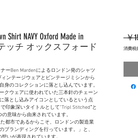
own Shirt NAVY Oxford Made in
 ￥15
ルステッチ オックスフォード
消費税
ナーBen Mardenによるロンドン発のシャツ
のヴィンテージウェアとビンテージミシンから
自身のコレクションに落とし込んでいます。
ークウェアに使われていた三本針のチェーン
に落とし込みアイコンとしているという点
とで印象深いタイトルとして”Tripl Stitched
”
と
つの意味から由来されています。
てきた都市であるからこそ、ロンドンの製造業
のブランディングを行っています。」と、
るBenの想いが表現されています。