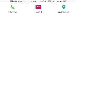
男性のワードロープを語るに必要
不可欠なオックスフォードシャツ
Phone
Email
Address
をTripl Stitchedならではの解釈と
センスによって打ち出した逸品。
Tripl Stitchedの世界観を是非お楽
しみください。
169cm 58kgのスタッフ（普段メ
ンズのSサイズ着用）で、Sサイ
ズでジャストフィット、Mサイズ
で1サイズアップのゆとりのある
フィット感です。
181cm 68kgのスタッフ（普段メ
ンズのM-Lサイズ着用）で、Lサ
イズでジャストフィット、XLサ
イズで気持ちゆとりのあるフィッ
ト感です。
Blogでも紹介しております。（ス