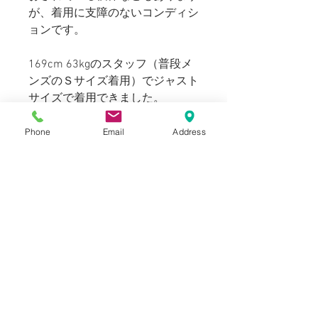
が、着用に支障のないコンディシ
ョンです。
169cm 63kgのスタッフ（普段メ
ンズのＳサイズ着用）でジャスト
サイズで着用できました。
170~175cmの方に適正サイズで
着用頂けます。
Phone
Email
Address
Blogでも紹介しております。
SIZE
表記：38
INFORMATION
肩幅：45 cm
身幅：56 cm
USED
着丈：80 cm
NOTICE
素材：コットン100%
袖丈：60 cm