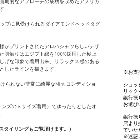
画期的なアプローチの成功を収めたアメリカ
す。
アップに見受けられるダイアモンドヘッドタグ
様がプリントされたアロハシャツらしいデザ
た肌触りはエジプト綿を100%採用した極上
しげな印象で着用出来、リラックス感のある
としたラインを描きます。
※お支
けられない非常に綺麗なMint コンディショ
ショッ
リックす
銀行振
お選び
普段メンズのＳサイズ着用）でゆったりとしたオ
。
銀行振
店より
（スタイリングもご覧頂けます。）
ていた
※迷惑