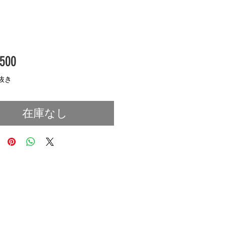
価
500
格
抜き
在庫なし