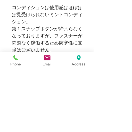
コンディションは使用感はほぼほ
ぼ見受けられないミントコンディ
ション。
第１スナップボタンが締まらなく
なっておりますが、ファスナーが
問題なく稼働するため防寒性に支
障はございません。
169cm 60kg のスタッフ（普段メ
Phone
Email
Address
ンズのSサイズを着用）で程よく
余裕のあるオーバーシルエット。
モンスターパーカと称されるビッ
グシルエットらしいサイズ感とし
て着用出来ます。
175~180cmの方には適正サイズ
としてお選びいただけます。
Blogでも紹介しております。（ス