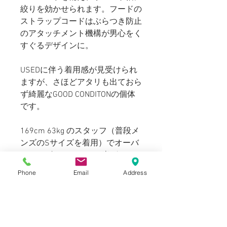
絞りを効かせられます。フードの
ストラップコードはぶらつき防止
のアタッチメント機構が男心をく
すぐるデザインに。
USEDに伴う着用感が見受けられ
ますが、さほどアタリも出ておら
ず綺麗なGOOD CONDITONの個体
です。
169cm 63kg のスタッフ（普段メ
ンズのSサイズを着用）でオーバ
ーサイズです。170cm半ば～
180cm後半代の方に適正サイズ
Phone
Email
Address
で着用頂けます。
Blogでも紹介しております。（ス
タイリングもご覧いただけま