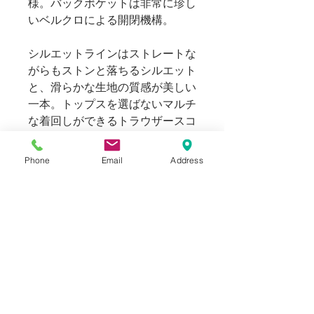
様。バックポケットは非常に珍し
いベルクロによる開閉機構。
シルエットラインはストレートな
がらもストンと落ちるシルエット
と、滑らかな生地の質感が美しい
一本。トップスを選ばないマルチ
な着回しができるトラウザースコ
レクションです。
Phone
Email
Address
Blogでも紹介しております。（ス
タイリングもご覧いただけま
す。）
SIZE
表記：80/80/96 W30-L30
INFORMATION
股上：31cm 股下：72cm 裾幅：