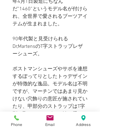
年4月1日製造にちなん
だ”1460”というモデル名が付けら
れ、全世界で愛されるブーツアイ
テムが生まれました。
90年代製と見受けられる
Dr,MartensのT字ストラップレザ
ーシューズ。
ポストマンシューズやサボを連想
するぽってりとしたトゥデザイン
が特徴的な逸品。モデル名は不明
ですが、マーチンではあまり見か
けない穴飾りの意匠が施されてい
たり、甲部分のストラップはT字
型で取られたデザイン性に秀でた
一足です。
Phone
Email
Address
USEDに伴いヒール部分の削りと