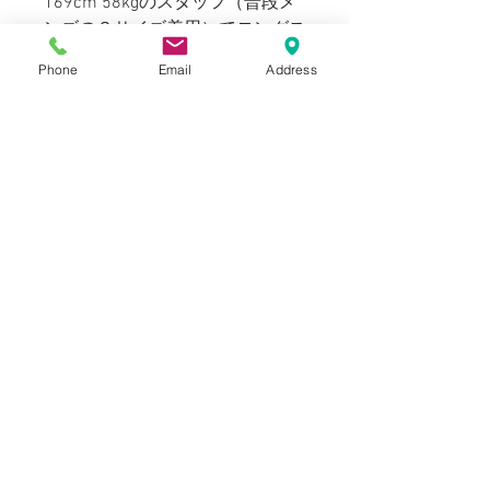
169cm 58kgのスタッフ（普段メ
ンズのＳサイズ着用）でロングス
リーブのカットソーの上から着て
Phone
Email
Address
タイトフィットに着用出来ます。
Usedですが状態は非常に良く、
シミ、汚れ、ムシ食いなども見ら
れない大変綺麗なお品です。
Blogでも紹介しております。（ス
タイリングもご覧いただけます）
SIZE
表記：ナシ Women's M
INFORMATION
肩幅：40 cm
Used（good condition）
身幅：50 cm
NOTICE