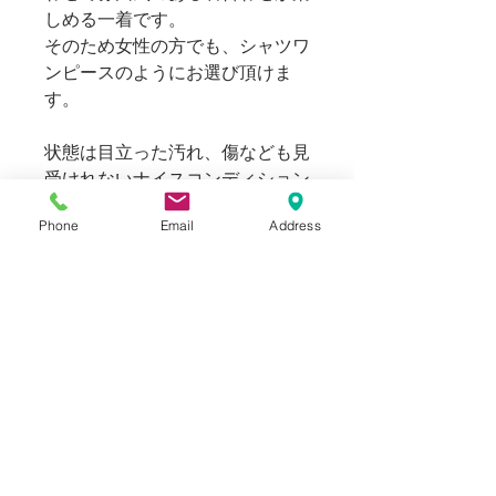
しめる一着です。
そのため女性の方でも、シャツワ
ンピースのようにお選び頂けま
す。
状態は目立った汚れ、傷なども見
受けれないナイスコンディション
です。
Phone
Email
Address
Blogでも紹介しております。（ス
タイリングもご覧頂けます。）
SIZE
表記：M
INFORMATION
肩幅：52 cm
USED
身幅：59 cm