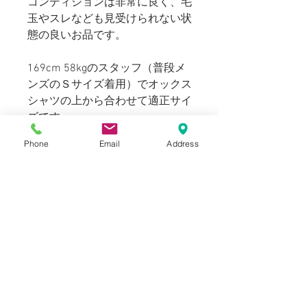
コンディションは非常に良く、毛
玉やスレなども見受けられない状
態の良いお品です。
169cm 58kgのスタッフ（普段メ
ンズのＳサイズ着用）でオックス
シャツの上から合わせて適正サイ
ズです。
Phone
Email
Address
Blogでも紹介しております。（ス
タイリングもご覧いただけます）
SIZE
表記：S
INFORMATION
肩幅：36 cm
Used