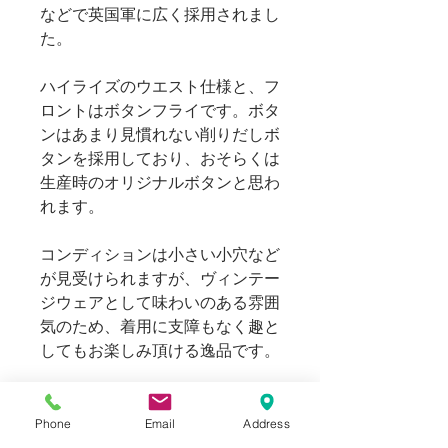
などで英国軍に広く採用されまし
た。
ハイライズのウエスト仕様と、フ
ロントはボタンフライです。ボタ
ンはあまり見慣れない削りだしボ
タンを採用しており、おそらくは
生産時のオリジナルボタンと思わ
れます。
コンディションは小さい小穴など
が見受けられますが、ヴィンテー
ジウェアとして味わいのある雰囲
気のため、着用に支障もなく趣と
してもお楽しみ頂ける逸品です。
169cm 62kgのスタッフ
（W30inch 80cmのパンツを着
Phone
Email
Address
用）でウエストに非常にゆとりが