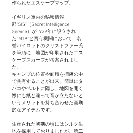
作られたエスケープマップ。
イギリス軍内の秘密情報
部"SIS"（
Secret Intelligence
Service）が
1939年に設立され
た”M19”と言う機関において、名
誉パイロットの
クリストファー氏
を筆頭に、
地図が印刷されたエス
ケープスカーフが考案されまし
た。
キャンプの位置や面積を捕虜の中
で共有することが出来、簡単にタ
バコやベルトに隠し、
地図を開く
際にも紙と違って音が立たないと
いうメリットを持ち合わせた画期
的なアイテムです。
生産された初期の頃にはシルク生
地を採用しておりましたが、第二