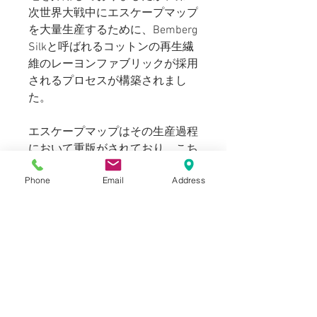
次世界大戦中にエスケープマップ
を大量生産するため
に、
Bemberg
Silkと呼ばれるコットンの再生繊
維のレーヨンファブリックが採用
されるプロセスが
構築されまし
た。
エスケープマップはその生産過程
において重版がされており、こち
らは1957年に
初版制作となる一
Phone
Email
Address
品。地域はロシアのオネガ、チェ
ルディニが記されていす。
Blogでも紹介しております。
SIZE
横75cm x 縦65cm