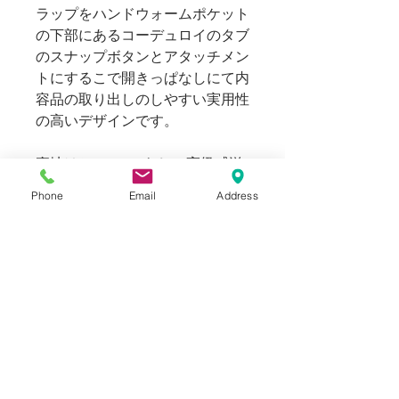
ラップをハンドウォームポケット
の下部にあるコーデュロイのタブ
のスナップボタンとアタッチメン
トにするこで開きっぱなしにて内
容品の取り出しのしやすい実用性
の高いデザインです。
裏地はGRENFELLらしい高級感溢
れるチェック模様のコットンファ
Phone
Email
Address
ブリックが張られ、素肌上でも着
心地よく半袖インナーの上から羽
織っても違和感なくご着用頂けま
す。
USEDですが着用感の感じられな
い非常に綺麗なMINT CONDITION
の個体です。