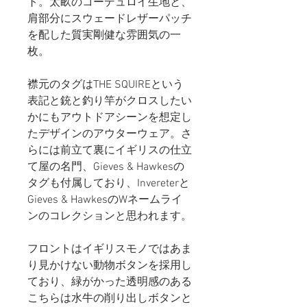
ト。太畝のコーデュロイ生地と、
肩部分にスウェードレザーパッチ
を配した質実剛健な雰囲気の一
枚。
襟元のタグはTHE SQUIREという
表記と銃と釣り竿がクロスしたい
かにもアウトドアシーンを想定し
たデザインのアウターウェア。さ
らには前立て裏にイギリスの仕立
て屋の名門、Gieves & Hawkesの
タグも付属しており、Invereterと
Gieves & HawkesのWネームライ
ンのコレクションと思われます。
フロントはイギリスモノではあま
り見かけない動物ボタンを採用し
ており、緑がかった透明感のある
こちらは水牛の削り出しボタンと