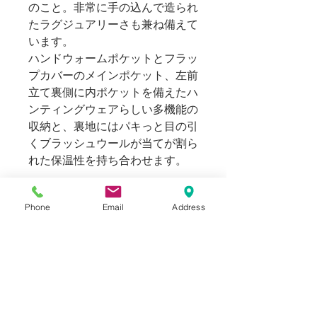
のこと。非常に手の込んで造られ
たラグジュアリーさも兼ね備えて
います。
ハンドウォームポケットとフラッ
プカバーのメインポケット、左前
立て裏側に内ポケットを備えたハ
ンティングウェアらしい多機能の
収納と、裏地にはパキっと目の引
くブラッシュウールが当てが割ら
れた保温性を持ち合わせます。
USEDに伴い、裏地ウールに2mm
Phone
Email
Address
ほどの小穴、裾部分にスレ汚れな
どが見受けられました。着用には
支障はなく、味のあるVintage
itemとしてお楽しみいただけま
す。
169cm 63kgのスタッフ（普段メ