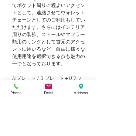
てポケット周りに程よいアクセン
トとして、連結させてウォレット
チェーンとしてのご利用もしてい
ただけます。さらにはインテリア
周りの装飾、ストールやマフラー
類用のリングとして首元のアクセ
ントに用いるなど、自由に様々な
使用用途を選択できる点も魅力の
一つとなっております。
A:プレート / B:プレート＋Uフッ
ク / C:Uフック＋Sフック / D:ベル
トループ
Phone
Email
Address
Blogでも紹介しております。（ス
タイリングもご覧いただけま
す。）