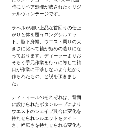
たリメイクコート。40-50年代当
時にリペア処理が成されたオリジ
ナルヴィンテージです。
ラペルが細い上品な首回りの仕上
がりと体を覆うロングシルエッ
ト。脇下身幅、ウエスト周りの大
きさに比べて袖が短めの造りにな
っております。ディーラーよりお
そらく手元作業を行うに際して袖
口が作業に干渉しないよう短かく
作られたもの、と説を頂きまし
た。
ディティールのそれぞれは、背面
に設けられたボタンループにより
ウエストのシェイプ具合に変化を
持たせられシルエットをタイト
さ、幅広さを持たせられる変化も