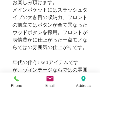
お楽しみ頂けます。
メインポケットにはスラッシュタ
イプの大き目の収納力、フロント
の前立てはボタンが全て異なった
ウッドボタンを採用。フロントが
表情豊かに仕上がった一点モノな
らではの雰囲気の仕上がりです。
年代の伴うUsedアイテムです
が、ヴィンテージならではの雰囲
気のあるコートアイテムを是非こ
の機会に。
Phone
Email
Address
169cm 60kgのスタッフ（普段メ
ンズのSサイズを着用）でジャス
トサイズです。シャツやカットソ
ーの上からの羽織れますが、スウ
ェットやパーカの上からではあま
り余裕はありません。通常のメン