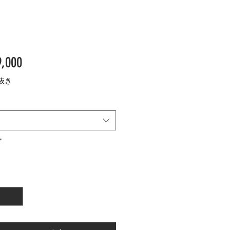
価
,000
格
抜き
*