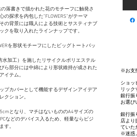
、子供の落書きで描かれた花のモチーフに触発さ
の探求を内包した”FLOWERS”がテーマ
その背景には職人による技術とサスティナブ
ックを取り入れたラインナップです。
WERを形状モチーフにしたビッグトートバッ
NT （防水加工）を施したリサイクルポリエステル
びら部分には中綿により形状維持が成された
※お支
アイテム。
ショッ
リックす
ップカバーとして機能するデザインアイデア
銀行振
レクション。
お選び
35cmとなり、マチはないもののA4サイズの
銀行振
トPCなどのデバイス入るため、軽量ならビジ
店より
ます。
ていた
※迷惑