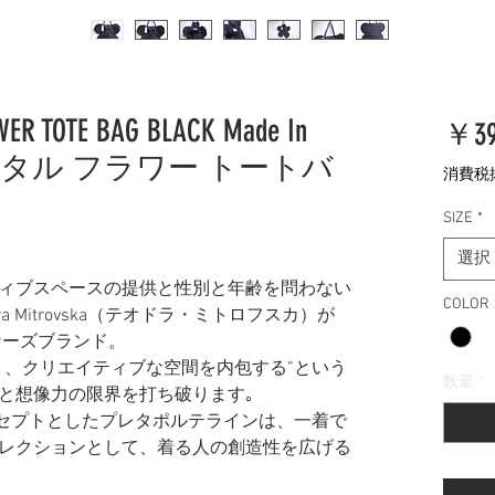
ER TOTE BAG BLACK Made In
￥39
ムメタル フラワー トートバ
消費税
SIZE
*
選択
ィブスペースの提供と性別と年齢を問わない
COLOR
odora Mitrovska（テオドラ・ミトロフスカ）が
ナーズブランド。
り、クリエイティブな空間を内包する”という
数量
*
と想像力の限界を打ち破ります｡
ンセプトとしたプレタポルテラインは、一着で
レクションとして、着る人の創造性を広げる