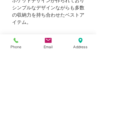
ポケットデザインが作られており
シンプルなデザインながらも多数
の収納力を持ち合わせたベストア
イテム。
ブランドロゴが刻印されたマット
な質感のスナップボタンと、首裏
Phone
Email
Address
部分にはパラコードによるハング
ループを備えます。
169cm 63kgのスタッフ（普段メ
ンズのＳ～Mサイズ着用）でLで
シャツの上から着用して程よくゆ
とりの取れる適正サイズ。XLで
はスウェット上からでもゆとりを
もって着用できました。
※着用画像はLサイズです