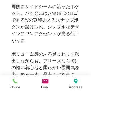
両側にサイドシームに沿ったポケ
ット、バックにはWhitehillのロゴ
であるWの刻印の入るスナップボ
タンが設けられ、シンプルなデザ
インにワンアクセントが光る仕上
がりに。
ボリューム感のある足まわりを演
出しながらも、フリースならでは
の軽い着心地と柔らかい雰囲気を
楽しめる一本。是非この機会に
WHITEHILLのボトムスコレクショ
Phone
Email
Address
ンをお試しください。
169cm 63kgのスタッフ（普段メ
ンズのS～Mサイズ着用）でMサ
イズでドローコードを締めてちょ
うどよいサイズで着用出来まし