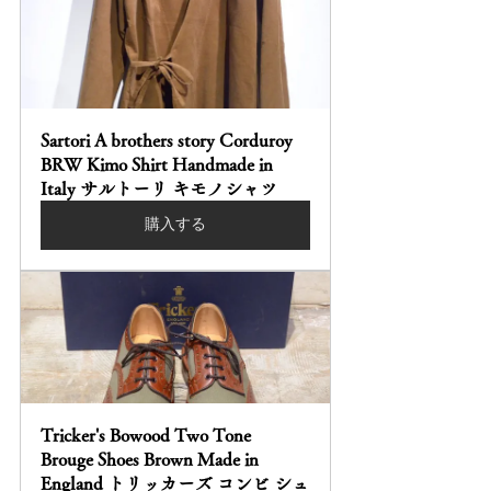
Sartori A brothers story Corduroy 
BRW Kimo Shirt Handmade in 
Italy サルトーリ キモノシャツ
購入する
Tricker's Bowood Two Tone 
Brouge Shoes Brown Made in 
England トリッカーズ コンビ シュ