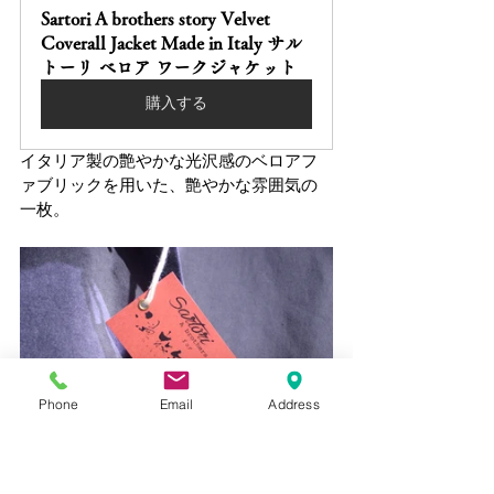
Sartori A brothers story Velvet 
Coverall Jacket Made in Italy サル
トーリ ベロア ワークジャケット
購入する
イタリア製の艶やかな光沢感のベロアフ
ァブリックを用いた、艶やかな雰囲気の
一枚。
Phone
Email
Address