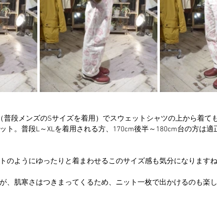
タッフ（普段メンズのSサイズを着用）​​​​​​でスウェットシャツの上から
ト。普段L～XLを着用される方、170cm後半～180cm台の方は
トのようにゆったりと着まわせるこのサイズ感も気分になります
が、肌寒さはつきまってくるため、ニット一枚で出かけるのも楽