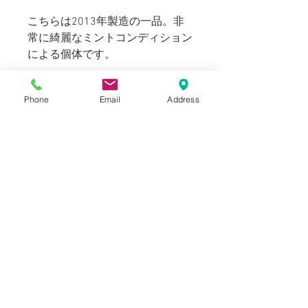
こちらは2013年製造の一品。非
常に綺麗なミントコンディション
による個体です。
ミリタリーらしさ感じさせないシ
Phone
Email
Address
ャープなシルエットは、ジャンル
を選ばず様々なスタイリングに合
わせて頂けます。是非この機会に
イギリス軍の名品ジャケットをお
試しください。
169cm 60kg のスタッフが着用し
て程よいゆとりのあるサイズ感。
インナーに厚手のニットやスウェ
ットを着ても余裕が持てます。
175～185cmの方が着用していた
だいても問題なく着まわせられま
す。ご参考ください