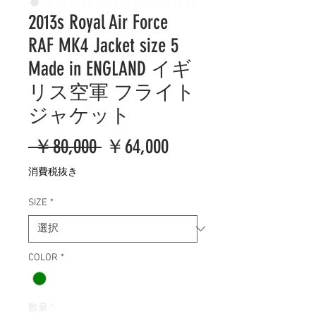
2013s Royal Air Force
RAF MK4 Jacket size 5
Made in ENGLAND イギ
リス空軍 フライト
ジャケット
通
セ
 ￥80,000 
￥64,000
常
ー
消費税抜き
価
ル
SIZE
*
格
価
格
COLOR
*
数量
*