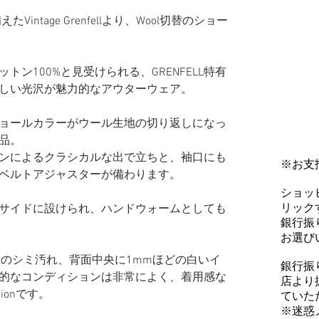
intage Grenfellより、Wool切替のショー
ン100%と見受けられる、GRENFELL特有
しい光沢が魅力的なアウターウェア。
ョールカラーがウール生地の切り返しになっ
品。
ンによるクラシカルな出で立ちと、袖口にも
※お支
ベルトアジャスターが備わります。
ショッ
リックす
サイドに設けられ、ハンドウォームとしても
銀行振
お選び
若干のシミ汚れ、背面中央に1mmほどの白いイ
銀行振
的なコンディションは非常によく、着用感な
店より
tionです。
ていた
※迷惑