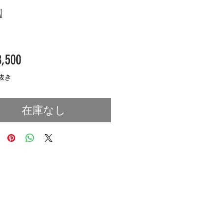
価
,500
格
抜き
在庫なし