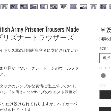
itish Army Prisoner Trousers Made
￥25
ス軍 プリズナートラウザーズ
消費税
SIZE
*
れるイギリス軍の刑務所収容者に支給されていた
選択
まり見かけない、グレートーンのウールファ
COLOR
ア。
数量
*
タックのシンプルな表情に仕上がっており、
ンドを備え4inchサイズのウエスト調整が
2つだけ設けられておりますが、ベイカーパ
が成されています。