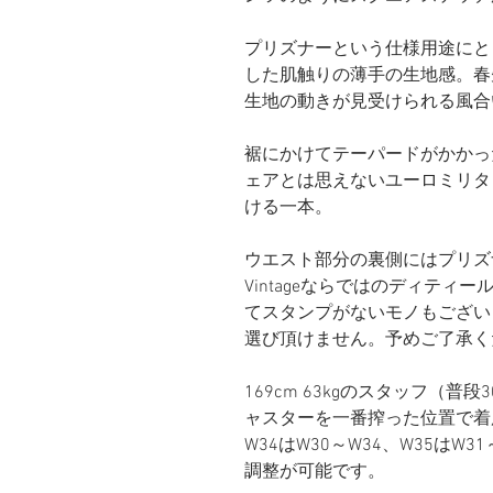
プリズナーという仕様用途にと
した肌触りの薄手の生地感。春
生地の動きが見受けられる風合
裾にかけてテーパードがかかっ
ェアとは思えないユーロミリタ
ける一本。
ウエスト部分の裏側にはプリズ
Vintageならではのディテ
てスタンプがないモノもござい
選び頂けません。予めご了承く
169cm 63kgのスタッフ（普段3
ャスターを一番搾った位置で着
W34はW30～W34、W35はW3
調整が可能です。