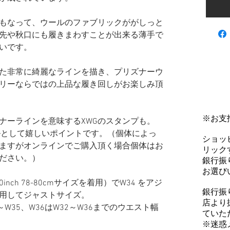
もなって、ウールのファブリックががしっと
先や秋口にも履きまわすことが出来る薄手で
いです。
た非常に綺麗なラインを描き、プリズナーウ
リーならではの上品な履き回しがお楽しみ頂
※お支
ナーラインを意味するXWGのスタンプも。
ィールとして嬉しいポイントです。（個体によっ
ショッ
ますがオンラインでご購入頂く場合個体はお
リックす
ださい。）
銀行振
お選び
0inch 78-80cmサイズを着用）でW34 をアジ
銀行振
用してジャストサイズ。
店より
1～W35、W36はW32～W36までのウエスト幅
ていた
※迷惑