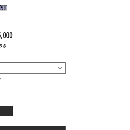
価
,000
格
抜き
*