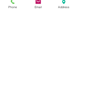
ンズのSサイズを着用）でスウェ
ットや厚手のニットの上から着用
Phone
Email
Address
して非常にゆとりのあるオーバー
サイズ。175 ~ 180cm後半代の方
に適正サイズです。
Blogでも紹介しております。(ス
タイリングもご覧いただけま
す。)
SIZE
表記：50 Mens-L~XL
INFORMATION
肩幅：50 cm
身幅：65 cm
DEADSTOCK（未使用）
着丈：106 cm
NOTICE
生地：ナイロン100%
袖丈：66 cm
フランス製
Vintage,Used商品に関しまして、