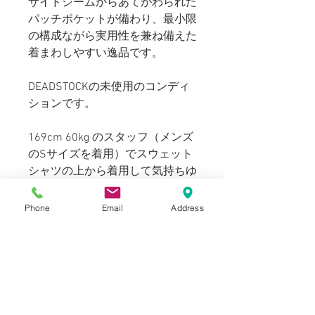
サイドシームからあてがわられた
パッチポケットが備わり、最小限
の構成ながら実用性を兼ね備えた
着まわしやすい逸品です。
DEADSTOCKの未使用のコンディ
ションです。
169cm 60kg のスタッフ（メンズ
のSサイズを着用）でスウェット
シャツの上から着用して気持ちゆ
とりのあるサイズ感です。
170~175cm、普段M~Lサイズを
Phone
Email
Address
着用する方におすすめです。
Blogでも紹介しております。（ス
タイリングも紹介しております）