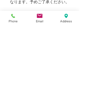
なります。予めご了承ください。
169cm 63kg のスタッフ（普段
W30 - 31inchを着用）でW31
Phone
Email
Address
を着用して気持ちゆとりのあるサ
イズ感。生地が柔らかいため、通
常より１サイズアップに感じられ
ます。
Blogでも紹介しております。（ス
タイリングもご覧いただけま
す。）
SIZE
表記：48 実寸：W31
INFORMATION
ウエスト：82cm
股上：33 cm 股下：78 cm 裾幅：
DEADSTOCK