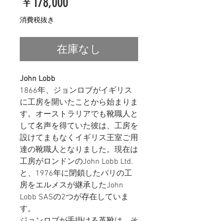
価
￥178,000
格
消費税抜き
在庫なし
John Lobb
1866年、ジョンロブがイギリス
に工房を開いたことから始まりま
す。オーストラリアでも靴職人と
して名声を得ていた彼は、工房を
設けてまもなくイギリス王室ご用
達の靴職人となりました。現在は
工房がロンドンのJohn Lobb Ltd.
と、1976年に閉鎖したパリの工
房をエルメスが継承したJohn
Lobb SASの2つが存在していま
す。
ジョンロブが手掛ける革靴は、そ