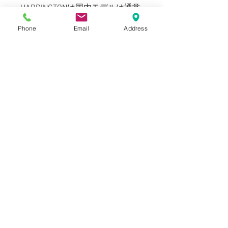
HARDINGTONは国内モデルは通常
ラバーEVAソールを採用しており
Phone
Email
Address
ますが、こちらはダブルレザーソ
ールです。またコンビモデルは日
本国内では未展開モデルとなって
おり、本国イギリスのみの展開品
のようです。
Blogでも紹介しております。
SIZE
表記：7 （US8 26cm）
INFORMATION
WIDTH： E
ラスト：0015
NEW
アウトソール全長:30 cm
NOTICE
素材：フルグレインレザー
最大幅：10.5 cm