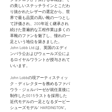
の美しいステッチラインとこだわ
り抜かれたレザーの選定から、世
界で最も品質の高い靴の一つとし
て評価され、200年近く継承され
続けた普遍的な工程作業は多くの
革靴のファンを魅了し、憧れの一
足という地位を築きました。
John Lobb Ltd.は、英国のエディ
ンバラ公およびウェールズ公によ
るロイヤルワラントが授与されて
いいます。
John Lobbの現アーティスティッ
ク・ディレクターを務めるファパ
ウラ・ジェルバーゼが就任直後に
制作した0015ラストを採用した
近代モデルの一足となるダービー
シューズモデル" HARDINGTON"。