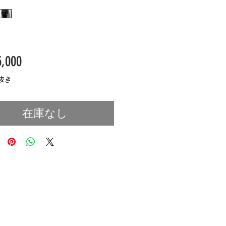
価
,000
格
抜き
在庫なし