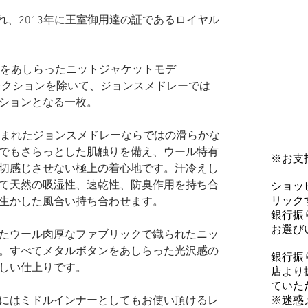
れ、2013年に王室御用達の証であるロイヤル
ルボタンをあしらったニットジャケットモデ
ンコレクションを除いて、ジョンスメドレーでは
ションとなる一枚。
込まれたジョンスメドレーならではの滑らかな
でもさらっとした肌触りを備え、ウール特有
※お支
切感じさせない極上の着心地です。汗冷えし
て天然の吸湿性、速乾性、防臭作用を持ち合
ショッ
リックす
生かした風合い持ち合わせます。
銀行振
お選び
たウール肉厚なファブリックで織られたニッ
。すべてメタルボタンをあしらった光沢感の
銀行振
しい仕上りです。
店より
ていた
※迷惑
にはミドルインナーとしてもお使い頂けるレ