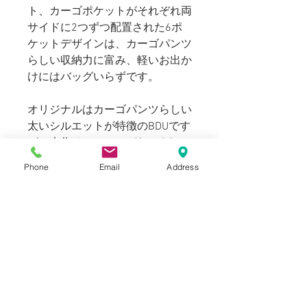
ト、カーゴポケットがそれぞれ両
サイドに2つずつ配置された6ポ
ケットデザインは、カーゴパンツ
らしい収納力に富み、軽いお出か
けにはバッグいらずです。
オリジナルはカーゴパンツらしい
太いシルエットが特徴のBDUです
が、本作はPROSACのリメイクに
よりゆるくテーパードがかかって
Phone
Email
Address
おりユーロアイテムらしく雰囲気
に寄せたカスタマイズが成されて
います。
​​​​​​またトップボタンもPROSACのア
イコンでもあるメタルボタンに変
更されシンプルな見た目の中に、
アクセントの映える一本となって
おります。