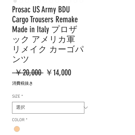
Prosac US Army BDU
Cargo Trousers Remake
Made in Italy プロザ
ック アメリカ軍
リメイク カーゴパ
ンツ
通
セ
 ￥20,000 
￥14,000
常
ー
消費税抜き
価
ル
SIZE
*
格
価
格
COLOR
*