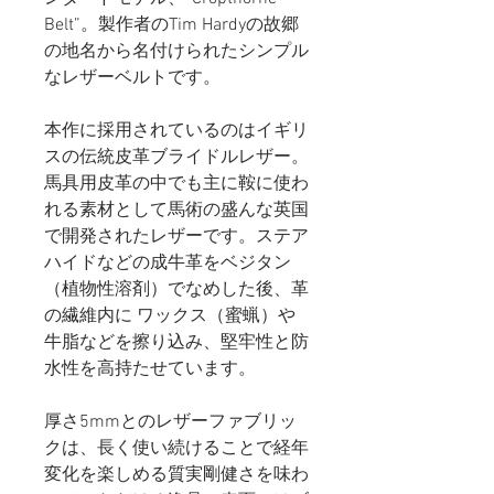
Belt”。製作者のTim Hardyの故郷
の地名から名付けられたシンプル
なレザーベルトです。
本作に採用されているのはイギリ
スの伝統皮革ブライドルレザー。
馬具用皮革の中でも主に鞍に使わ
れる素材として馬術の盛んな英国
で開発されたレザーです。ステア
ハイドなどの成牛革をベジタン
（植物性溶剤）でなめした後、革
の繊維内に ワックス（蜜蝋）や
牛脂などを擦り込み、堅牢性と防
水性を高持たせています。
厚さ5mmとのレザーファブリッ
クは、長く使い続けることで経年
変化を楽しめる質実剛健さを味わ