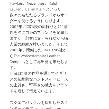
Hawkes、Nepenthes、Ralph
Lauren、Calvin Klein といった
数々の名だたるブランドからオー
ダーを受けるようになります。
2002年に口蹄疫の流行りと911事
件を節に自身のブランドを閉鎖し
ますが、顧客に支えられながら職
人業の継続が叶いました。そして
2005年、閉鎖したTim Hardy社か
らThe Worcestershire Leather
Companyとして再出発を果たしま
す。
Timは自身の作品を通してイギリ
スの伝統的なハンドメイドピース
の上質さ、堅牢さの魅力をブラン
ドを通して伝えています。
スクエアバックルを採用したスタ
ンダードモデル、”Cropthorne