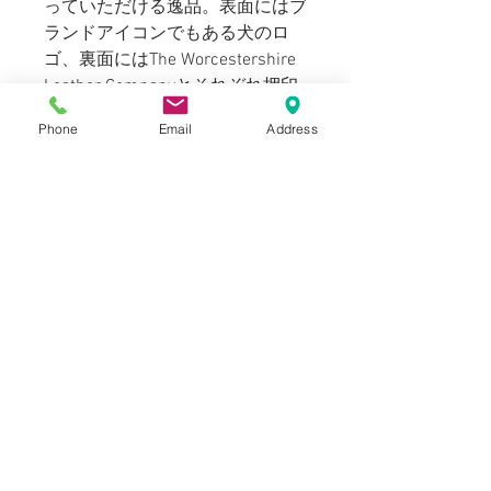
っていただける逸品。表面にはブ
ランドアイコンでもある犬のロ
ゴ、裏面にはThe Worcestershire
Leather Companyとそれぞれ押印
されています。
Phone
Email
Address
169cm 63kgのスタッフ（普段
W30～W31サイズを着用）で32サ
イズでセンターの穴位置に着用出
来ました。通常着用するパンツの
サイズよりも１サイズアップをお
選びください。
Blogでも紹介しております。
SIZE
表記：30inch