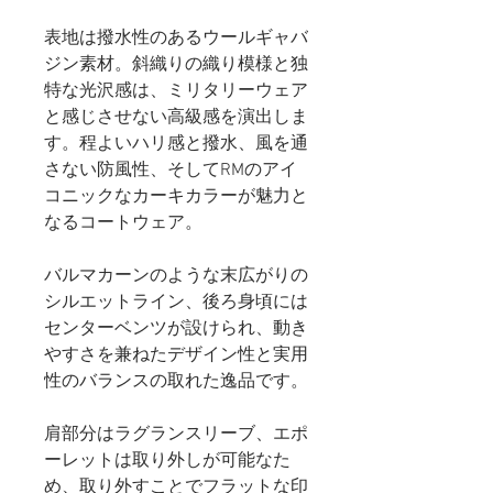
表地は撥水性のあるウールギャバ
ジン素材。斜織りの織り模様と独
特な光沢感は、ミリタリーウェア
と感じさせない高級感を演出しま
す。程よいハリ感と撥水、風を通
さない防風性、そしてRMのアイ
コニックなカーキカラーが魅力と
なるコートウェア。
バルマカーンのような末広がりの
シルエットライン、後ろ身頃には
センターベンツが設けられ、動き
やすさを兼ねたデザイン性と実用
性のバランスの取れた逸品です。
肩部分はラグランスリーブ、エポ
ーレットは取り外しが可能なた
め、取り外すことでフラットな印